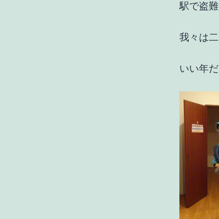
駅で盗難
我々は二
いい年だ