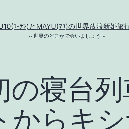
U10(ﾕ‐ﾃﾝ)とMAYU(ﾏﾕ)の世界放浪新婚旅
～世界のどこかで会いましょう～
初の寝台列
トからキシ