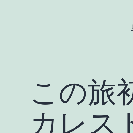
コ
ン
テ
ン
ツ
へ
ス
キ
この旅
ッ
プ
カレス