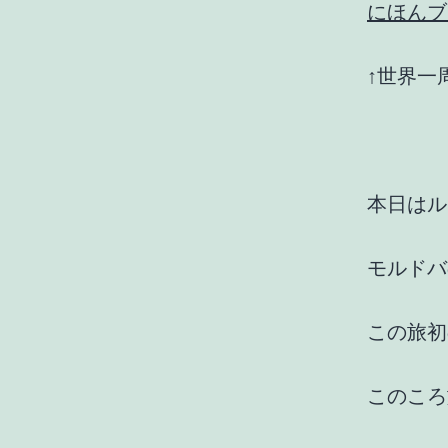
にほんブ
↑世界一
本日はル
モルドバ
この旅初
このころ