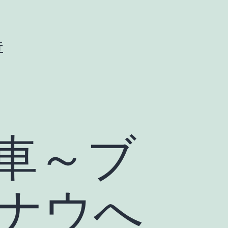
行
車～ブ
ナウへ