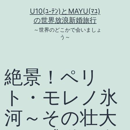
コ
U10(ﾕ‐ﾃﾝ)とMAYU(ﾏﾕ)
ン
の世界放浪新婚旅行
テ
～世界のどこかで会いましょ
ン
う～
ツ
へ
ス
絶景！ペリ
キ
ッ
ト・モレノ氷
プ
河～その壮大