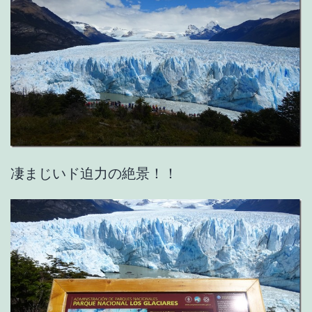
凄まじいド迫力の絶景！！