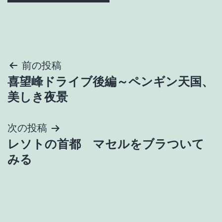
投
前の投稿
喜望峰ドライブ後編～ペンギン天国、
稿
美しき夜景
ナ
次の投稿
ビ
レソトの首都 マセルをブラついて
ゲ
みる
ー
シ