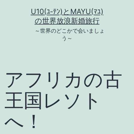
コ
U10(ﾕ‐ﾃﾝ)とMAYU(ﾏﾕ)
ン
の世界放浪新婚旅行
テ
～世界のどこかで会いましょ
ン
う～
ツ
へ
ス
アフリカの古
キ
ッ
王国レソト
プ
へ！