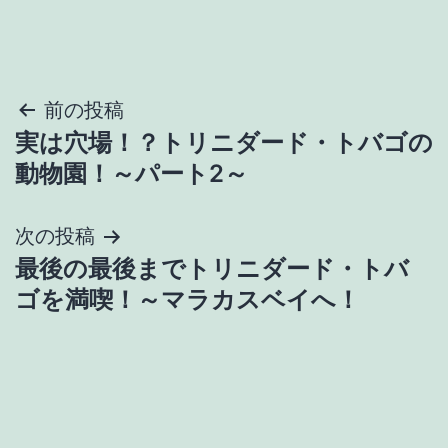
投
前の投稿
実は穴場！？トリニダード・トバゴの
稿
動物園！～パート2～
ナ
次の投稿
ビ
最後の最後までトリニダード・トバ
ゲ
ゴを満喫！～マラカスベイへ！
ー
シ
ョ