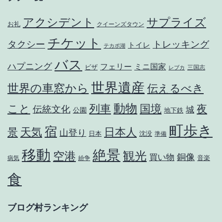
アクシデント
サプライズ
お礼
クイーンズタウン
チケット
タクシー
トレッキング
トイレ
テカポ湖
バス
ハプニング
フェリー
ミニ国家
ビザ
三国志
レブカ
世界遺産
世界の車窓から
伝えるべき
動物
国境
こと
列車
夜
伝統文化
城
公園
地下鉄
町歩き
宿
日本人
天気
景
山登り
日本
沈没
準備
移動
絶景
空港
観光
銅像
買い物
音楽
病気
紛争
食
ブログ村ランキング