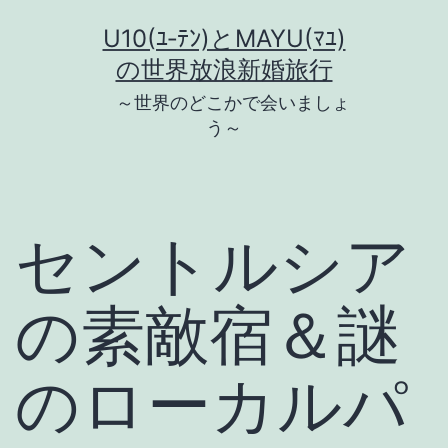
コ
U10(ﾕ‐ﾃﾝ)とMAYU(ﾏﾕ)
ン
の世界放浪新婚旅行
テ
～世界のどこかで会いましょ
ン
う～
ツ
へ
ス
セントルシア
キ
ッ
の素敵宿＆謎
プ
のローカルパ