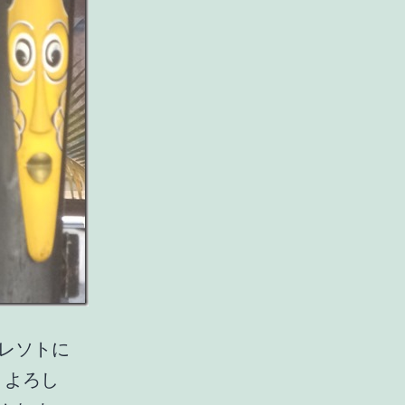
レソトに
！よろし