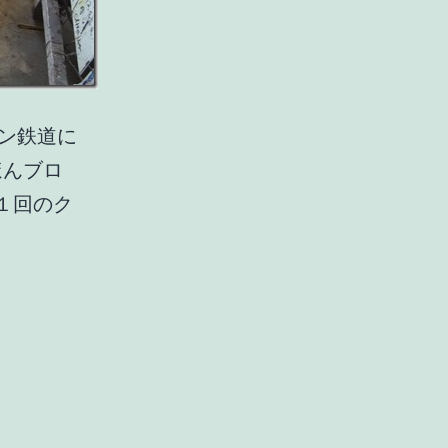
ン鉄道に
ほんブロ
１回のク