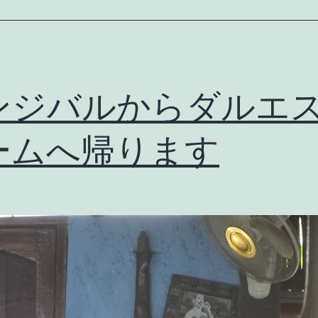
ム
の
オ
ス
ンジバルからダルエ
ス
ームへ帰ります
メ！
テ
ィ
ン
ガ
テ
ィ
ン