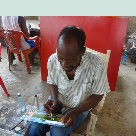
ア
へ
(タ
ン
ザ
ニ
ア
編)