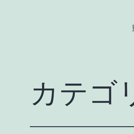
コ
ン
テ
ン
ツ
へ
ス
キ
カテゴ
ッ
プ