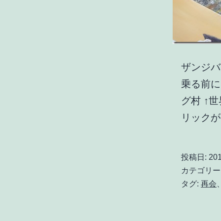
ザンジバ
乗る前に
グ村 ↑
リック
投稿日:
20
カテゴリー
タグ:
再会