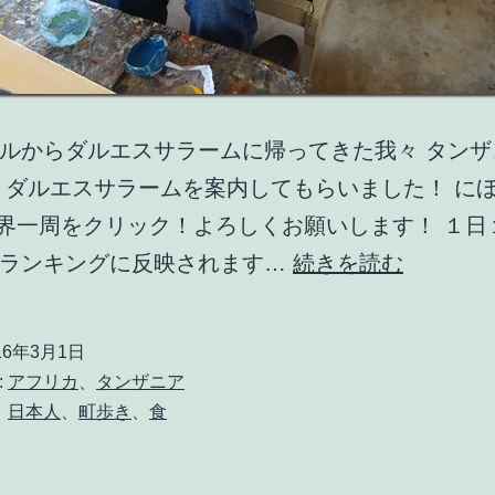
ルからダルエスサラームに帰ってきた我々 タンザ
 ダルエスサラームを案内してもらいました！ に
世界一周をクリック！よろしくお願いします！ １日
ダ
がランキングに反映されます…
続きを読む
ル
エ
16年3月1日
ス
:
アフリカ
、
タンザニア
サ
、
日本人
、
町歩き
、
食
ラ
ー