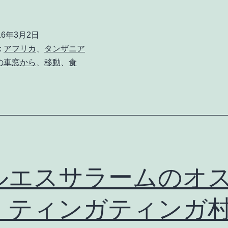
ン
ザ
16年3月2日
ン
:
アフリカ
、
タンザニア
鉄
の車窓から
、
移動
、
食
道！
2
泊
3
日
で
ルエスサラームのオ
ザ
！ティンガティンガ
ン
ビ